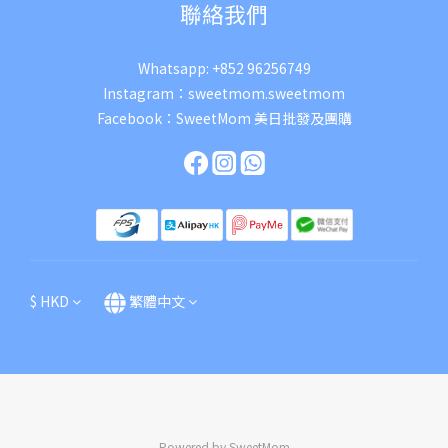
聯絡我們
Whatsapp:
+852 96256749
Instagram：
sweetmom.sweetmom
Facebook：
SweetMom 美日批發及團購
$
HKD
繁體中文
Powered by SweetMom