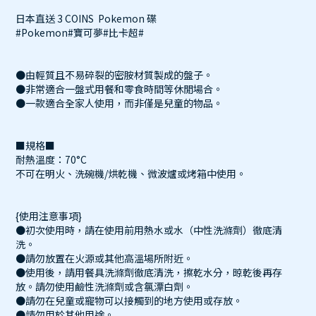
日本直送 3 COINS Pokemon 碟
#Pokemon#寶可夢#比卡超#
●由輕質且不易碎裂的密胺材質製成的盤子。
●非常適合一盤式用餐和零食時間等休閒場合。
●一款適合全家人使用，而非僅是兒童的物品。
■規格■
耐熱溫度：70°C
不可在明火、洗碗機/烘乾機、微波爐或烤箱中使用。
{使用注意事項}
●初次使用時，請在使用前用熱水或水（中性洗滌劑）徹底清
洗。
●請勿放置在火源或其他高溫場所附近。
●使用後，請用餐具洗滌劑徹底清洗，擦乾水分，晾乾後再存
放。請勿使用鹼性洗滌劑或含氯漂白劑。
●請勿在兒童或寵物可以接觸到的地方使用或存放。
●請勿用於其他用途。