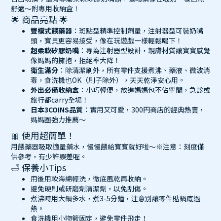
舒適～附專用收納盒！
🌟 商品亮點 🌟
雙模式餵藥器
：斑點型精準控制劑量，注射器型可裝奶嘴
頭，寶貝更容易接受，像在玩遊戲一樣輕鬆喝下！
超柔軟矽膠奶嘴
：專為注射器型設計，親膚材質讓寶寶感覺
像媽媽的擁抱，拒絕率大降！
衛生滿分
：除清潔刷外，所有零件支援煮沸、藥液、微波消
毒，食洗機也OK（刷子除外），天天乾淨安心用。
外出必備收納盒
：小巧輕便，放進媽媽包不佔空間，急診或
旅行都carry全場！
日本3COINS品質
：實用又可愛，300円商店的經典熱賣，
媽媽圈強力推薦～
🎀 使用超簡單！
用餵藥器吸取適量藥水，慢慢餵給寶寶就好啦～※注意：刻度僅
供參考，有少許誤差喔。
🛁 保養小Tips
用後用軟海綿輕洗，徹底風乾再收納。
避免硬刷或研磨劑清潔劑，以免刮傷。
煮沸時用大鍋多水，煮3-5分鐘，注意別讓零件貼鍋底過
熱。
食洗機用小物籃固定，避免零件飛走！