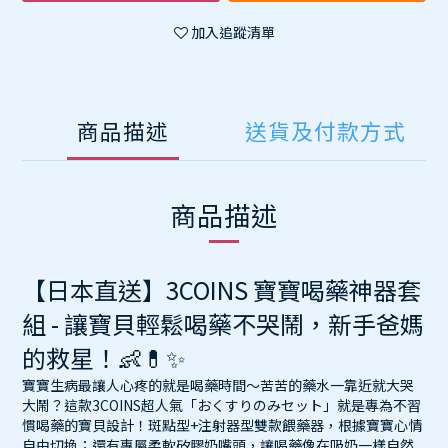
加入追蹤清單
商品描述
送貨及付款方式
商品描述
【日本直送】3COINS 寶寶喝藥神器套
組 - 讓寶貝輕鬆喝藥不哭鬧，新手爸媽
的救星！👶💊✨
寶寶生病最讓人心疼的就是喝藥時間～苦苦的藥水一靠近就大哭
大鬧？這款3COINS超人氣「おくすりのみセット」就是專為不習
慣喝藥的寶貝設計！斑點型+注射器型雙款餵藥器，根據寶寶心情
自由切換；還有專屬柔軟矽膠奶嘴頭，讓喝藥像在吸奶一樣自然