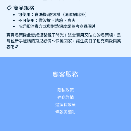
📋 商品規格
可使用
：食洗機/乾燥機（清潔刷除外）
不可使用
：微波爐、烤箱、直火
※詳細消毒方式與耐熱溫度請參考商品圖片
寶寶喝藥從此變成溫馨親子時光！這套實用又貼心的喝藥組，是
每位新手爸媽的育兒必備～快搶回家，讓生病日子也充滿愛與笑
容吧💕
顧客服務
隱私政策
運送詳
情
退換貨政策
條款與細則