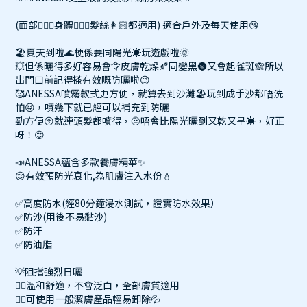
(面部🧏🏻‍♀️身體🙆🏻‍♀️髮絲👩🏻都適用) 適合戶外及每天使用😘
🏖夏天到啦🌊梗係要同陽光☀️玩遊戲啦🌞
💥但係曬得多好容易會令皮膚乾燥🍂同變黑🌚又會起雀斑🙈所以
出門口前記得搽有效嘅防曬啦😉
🥰ANESSA噴霧款式更方便，就算去到沙灘🏖️玩到成手沙都唔洗
怕😝，噴幾下就已經可以補充到防曬
勁方便😚就連頭髮都噴得，🤨唔會比陽光曬到又乾又旱☀️，好正
呀！😍
📣ANESSA蘊含多款養膚精華✨
😌有效預防光衰化,為肌膚注入水份💧
✅高度防水(經80分鐘浸水測試，證實防水效果）
✅防沙(用後不易黏沙)
✅防汗
✅防油脂
💡阻擋強烈日曬
👍🏻溫和舒適，不會泛白，全部膚質適用
👍🏻可使用一般潔膚產品輕易卸除💦