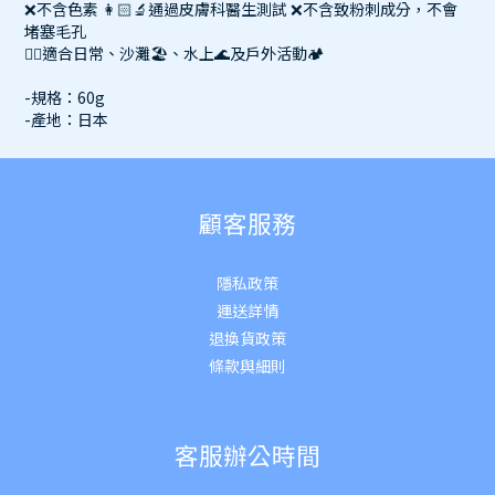
❌不含色素 👩🏻‍🔬通過皮膚科醫生測試 ❌不含致粉刺成分，不會
堵塞毛孔
👍🏻適合日常、沙灘🏖、水上🌊及戶外活動🏕
-規格：60g
-產地：日本
顧客服務
隱私政策
運送詳
情
退換貨政策
條款與細則
客服辦公時間