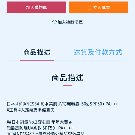
加入購物車
立即購買
加入追蹤清單
商品描述
送貨及付款方式
商品描述
日本🇯🇵ANESSA 防水美肌UV防曬噴霧-60g SPF50+ PA++++
#正貨 #入定幾支準備夏天
##日本銷量No.1🏆💪🏻 年年大賣🔥
🥰最高防曬UV系數 SPF50+ PA++++
💁🏻‍♀️ANESSA史上最高效紫外線防禦效果🏅