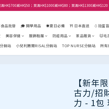
滿HK$700減HK$50；買滿HK$1000減HK$80；買滿HK$1300減HK$120
年食品批發
🎓 開學用品
☀️夏日必備
⛩️ 日本直送
🥚扭蛋
貨
美容保健
服飾鞋履
防疫用品
家品雜貨
🐱毛
分銷站
小兒利撒爾RISAL分銷站
TOP NURSE分銷站
所有
【新年限
古力/招
力 - 1包