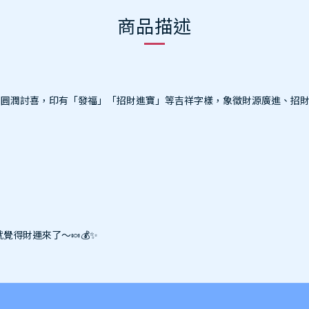
商品描述
閃、圓潤討喜，印有「發福」「招財進寶」等吉祥字樣，象徵財源廣進、招
覺得財運來了～🍬💰✨