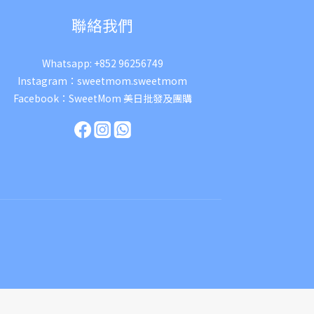
聯絡我們
Whatsapp:
+852 96256749
Instagram：
sweetmom.sweetmom
Facebook：
SweetMom 美日批發及團購