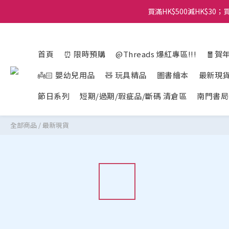
買滿HK$500減HK$30；買
首頁
⏰ 限時預購
@Threads 爆紅專區!!!
🧧賀
👼🏻 嬰幼兒用品
🧸 玩具精品
圖書繪本
最新現
節日系列
短期/過期/瑕疵品/斷碼 清倉區
南門書局
全部商品
/
最新現貨