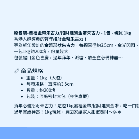
原包裝-發福金幣朱古力/招財進寶金幣朱古力 - 1包 - 現貨 1kg
香港人超經典的
賀年招財金幣
朱古力
！
專為新年設計的
金幣形狀朱古力
，每顆直徑約3.5cm，金光閃
一包1kg約200塊，份量超大
包裝醒目金色喜慶，過年拜年、派糖、放全盒必備神器～
📏 商品規格
重量：1kg（大包）
每顆規格：直徑約3.5cm
數量：約200塊
包裝：原廠密封大包（金色喜慶）
賀年必備招財朱古力！這包1kg發福金幣/招財進寶金幣，吃一口就
過年賀歲神器！1kg現貨，買回家讓家人甜蜜發財～🥳🍀