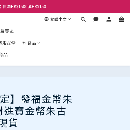
；買滿HK$1500減HK$150
繁體中文
盲盒專區
孩用品🐶
🍴 食品
商品
立即購買
定】發福金幣朱
財進寶金幣朱古
 現貨