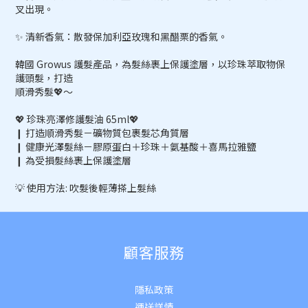
叉出現。
✨ 清新香氣：散發保加利亞玫瑰和黑醋栗的香氣。
韓國 Growus 護髮產品，為髮絲裹上保護塗層，以珍珠萃取物保
護頭髮，打造
順滑秀髮💖～
💖 珍珠亮澤修護髮油 65ml💖
❙ 打造順滑秀髮－礦物質包裹髮芯角質層
❙ 健康光澤髮絲－膠原蛋白＋珍珠＋氨基酸＋喜馬拉雅鹽
❙ 為受損髮絲裹上保護塗層
💡 使用方法: 吹髮後輕薄搽上髮絲
顧客服務
隱私政策
運送詳
情