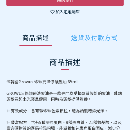
聯絡我們
加入追蹤清單
商品描述
送貨及付款方式
商品描述
🌸韓國Growus 珍珠亮澤修護髮油 65ml
GROWUS 修護療法髮油是一款專門為受損髮質設計的髮油，能讓
頭髮看起來光澤且健康，同時為頭髮提供營養。
✨ 有效成分：含有微珍珠色素顆粒，能為頭髮增添光澤。
✨ 豐富配方：含有9種膠原蛋白、9種蛋白質、21種氨基酸，以及
富含礦物質的喜馬拉雅粉鹽，能滋養和包裹角蛋白表皮，減少分