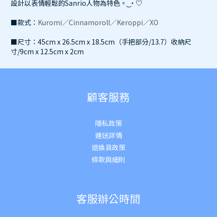
設計以表情輕鬆的Sanrio人物為特色。 ͜·♡
■款式
：
Kuromi／
Cinnamoroll
／
Keroppi
／XO
■尺寸：45cm x 26.5cm x 18.5cm（手把部分/13.7）收納尺
寸/9cm x 12.5cm x 2cm
顧客服務
隱私政策
運送詳
情
退換貨政策
條款與細則
客服辦公時間