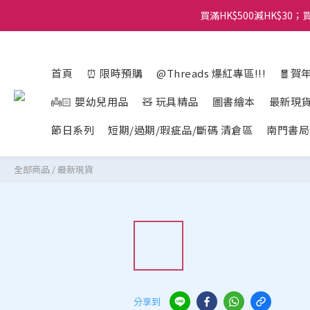
買滿HK$500減HK$30；買
首頁
⏰ 限時預購
@Threads 爆紅專區!!!
🧧賀
👼🏻 嬰幼兒用品
🧸 玩具精品
圖書繪本
最新現
節日系列
短期/過期/瑕疵品/斷碼 清倉區
南門書局
全部商品
/
最新現貨
分享到