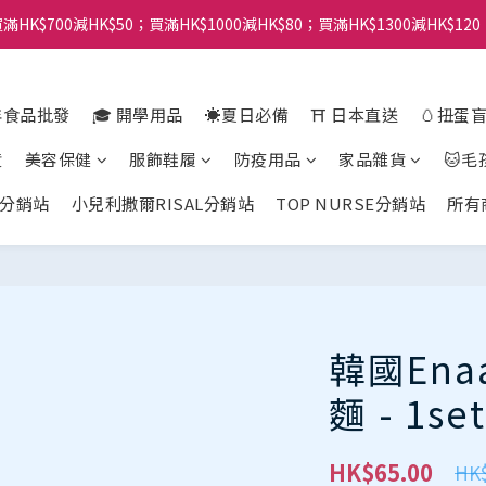
滿HK$700減HK$50；買滿HK$1000減HK$80；買滿HK$1300減HK$120
年食品批發
🎓 開學用品
☀️夏日必備
⛩️ 日本直送
🥚扭蛋
貨
美容保健
服飾鞋履
防疫用品
家品雜貨
🐱毛
分銷站
小兒利撒爾RISAL分銷站
TOP NURSE分銷站
所有
韓國En
麵 - 1s
HK$65.00
HK$