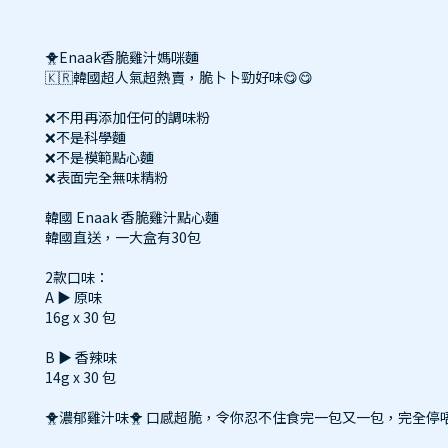
🐥Enaak香脆雞汁媽咪麵
🇰🇷韓國超人氣超熱賣，脆卜卜勁好味😋😋
❌不用再添加任何的調味粉
❌不是科學麵
❌不是模範點心麵
❌表面完全無味精粉
韓國 Enaak 香脆雞汁點心麵
韓國直送，一大盒有30包
2款口味：
A ▶️ 原味
16g x 30 包
B ▶️ 香辣味
14g x 30 包
🐥濃郁雞汁味🐥 口感超脆，令你忍不住食完一包又一包，完全停