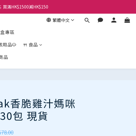
；買滿HK$1500減HK$150
繁體中文
盲盒專區
孩用品🐶
🍴 食品
商品
aak香脆雞汁媽咪
et30包 現貨
78.00