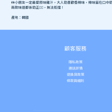
👫小朋友一定最愛原味雞汁，大人勁喜歡香辣味，辣味留在口中勁
兩款味道都係勁正👍🏻，無法抵擋！
產地：韓國
顧客服務
隱私政策
運送詳
情
退換貨政策
條款與細則