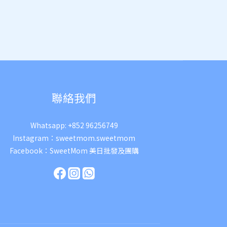
聯絡我們
Whatsapp:
+852 96256749
Instagram：
sweetmom.sweetmom
Facebook：
SweetMom 美日批發及團購