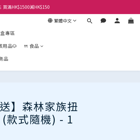
；買滿HK$1500減HK$150
繁體中文
盲盒專區
孩用品🐶
🍴 食品
商品
立即購買
送】森林家族扭
 (款式隨機) - 1