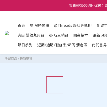
買滿HK$500減HK$30；買
首頁
⏰ 限時預購
@Threads 爆紅專區!!!
🧧賀
👼🏻 嬰幼兒用品
🧸 玩具精品
圖書繪本
最新現
節日系列
短期/過期/瑕疵品/斷碼 清倉區
南門書局
全部商品
/
最新現貨