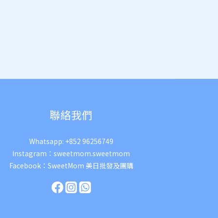
聯絡我們
Whatsapp:
+852 96256749
Instagram：
sweetmom.sweetmom
Facebook：
SweetMom 美日批發及團購