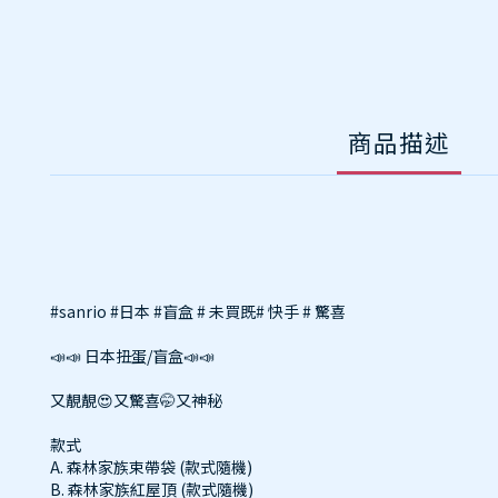
商品描述
#sanrio #日本 #盲盒 # 未買既# 快手 # 驚喜
📣📣 日本扭蛋/盲盒📣📣
又靚靚
😍
又驚喜
🤭又神秘
款式
A. 森林家族束帶袋 (款式隨機)
B. 森林家族紅屋頂 (款式隨機)