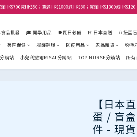
滿HK$700減HK$50；買滿HK$1000減HK$80；買滿HK$1300減HK$120
年食品批發
🎓 開學用品
☀️夏日必備
⛩️ 日本直送
🥚扭蛋
貨
美容保健
服飾鞋履
防疫用品
家品雜貨
🐱毛
分銷站
小兒利撒爾RISAL分銷站
TOP NURSE分銷站
所有
【日本直
蛋 / 盲盒
件 - 現貨