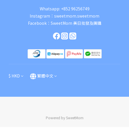
Whatsapp:
+852 96256749
Instagram：
sweetmom.sweetmom
Facebook：
SweetMom 美日批發及團購
$
HKD
繁體中文
Powered by SweetMom