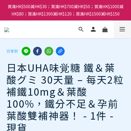
買滿HK$500減HK$30；買滿HK$700減HK$50；買滿HK$1000減
HK$80；買滿HK$1300減HK$120；買滿HK$1500減HK$150
分享到
日本UHA味覚糖 鐵＆葉
酸グミ 30天量 – 每天2粒
補鐵10mg＆葉酸
100%，鐵分不足＆孕前
葉酸雙補神器！ - 1件 -
現貨