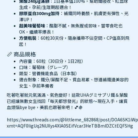
葉酸240μg滿額
：1日基準值100%，幫助鐵吸收、紅血球
生成，孕前/生理期超適合！
膠原蛋白300mg加持
：補鐵同時養顏，肌膚更有彈性、光
澤UP！
超美味葡萄味
：酸甜不膩，無魚腥或苦味，當零食吃也
OK，繼續率爆表！
方便瓶裝
：60粒30天份，隨身攜帶不佔空間，CP值高到飛
起！
📏 商品規格
內容量：60粒（30日分，1日2粒）
口味：葡萄味（グレープ）
類型：營養機能食品（日本製）
適合對象：鐵分/葉酸不足、貧血易累、想邊補鐵邊美容的
女生、孕前準備者
吃著吃著就元氣滿滿、氣色變好！這款UHAグミサプリ鐵＆葉酸
已經讓無數女生找回「每天都想發光」的狀態～現在入手，讓貧
血煩惱bye bye，美肌也跟著來吧！💕🍇
https://www.threads.com/@littleme_682868/post/DOA6SK1iWp
xmt=AQF0IigUq2NUXys4XlA0SEifVcar3HeTBBmIDZCtEQFSHg