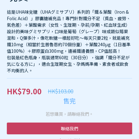
這是UHA味覚糖（UHAグミサプリ）系列的「鐵＆葉酸（Iron & 
Folic Acid）」膠囊糖補充品！專門針對鐵分不足（貧血、疲勞、
氣色差）＋葉酸需求（女性、生理期、孕前/孕期、紅血球生成）
設計的美味グミサプリ，口味是葡萄（グレープ）味或類似莓果
混和，Q彈多汁，像吃軟糖一樣超好吃～每天只要2粒，就能補充
鐵10mg（相當於生普魯恩約70個份量）＋葉酸240μg（1日基準
值100%）＋膠原蛋白300mg，邊補鐵邊養顏，CP值超高！
包裝是紅色瓶身，瓶裝通常60粒（30日分），強調「鐵分不足が
気になる方に」，適合生理期女生、孕媽媽準備、素食者或飲食
不均衡的人。
HK$79.00
HK$103.00
售完
若想購買，請聯絡我們。
聯絡我們