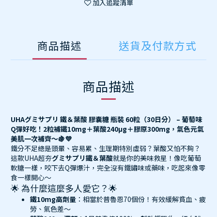
加入追蹤清單
商品描述
送貨及付款方式
商品描述
UHAグミサプリ 鐵＆葉酸 膠囊糖 瓶裝 60粒（30日分） – 葡萄味
Q彈好吃！2粒補鐵10mg＋葉酸240μg＋膠原300mg，氣色元氣
美肌一次補齊～🍇💜
鐵分不足總是頭暈、容易累、生理期特別虛弱？葉酸又怕不夠？
這款UHA超夯
グミサプリ鐵＆葉酸
就是你的美味救星！像吃葡萄
軟糖一樣，咬下去Q彈爆汁，完全沒有鐵鏽味或藥味，吃起來像零
食一樣開心～
🌟 為什麼這麼多人愛它？🌟
鐵10mg高劑量
：相當於普魯恩70個份！有效緩解貧血、疲
勞、氣色差～