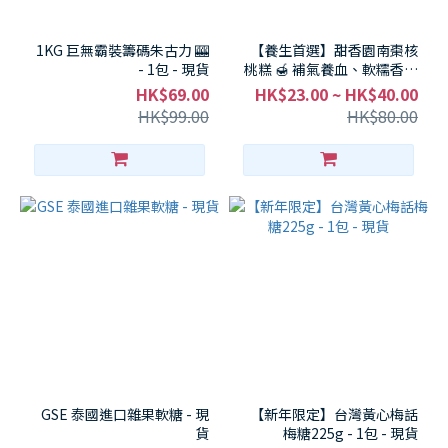
1KG 巨無霸裝籌碼朱古力 🎰
【養生首選】甜香園南棗核
- 1包 - 現貨
桃糕 🍯 補氣養血、軟糯香甜
香港老字號風味 🌿
HK$69.00
HK$23.00 ~ HK$40.00
(200g/400g) 抵至 $39/包 🧧
HK$99.00
HK$80.00
媽咪必入健康零食！- 1包 -
現貨
GSE 泰國進口雜果軟糖 - 現
【新年限定】台灣黃心梅話
貨
梅糖225g - 1包 - 現貨