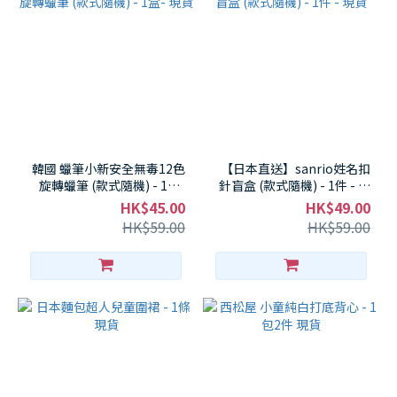
韓國 蠟筆小新安全無毒12色
【日本直送】sanrio姓名扣
旋轉蠟筆 (款式隨機) - 1盒-
針盲盒 (款式隨機) - 1件 - 現
現貨
貨
HK$45.00
HK$49.00
HK$59.00
HK$59.00