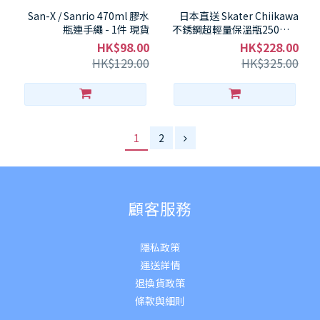
San-X / Sanrio 470ml 膠水
日本直送 Skater Chiikawa
瓶連手繩 - 1件 現貨
不銹鋼超輕量保溫瓶250ml -
1件 現貨
HK$98.00
HK$228.00
HK$129.00
HK$325.00
1
2
顧客服務
隱私政策
運送詳
情
退換貨政策
條款與細則