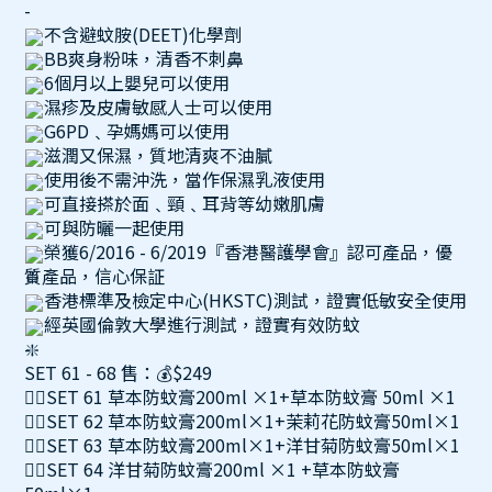
-
不含避蚊胺(DEET)化學劑
BB爽身粉味，清香不刺鼻
6個月以上嬰兒可以使用
濕疹及皮膚敏感人士可以使用
G6PD﹑孕媽媽可以使用
滋潤又保濕，質地清爽不油膩
使用後不需沖洗，當作保濕乳液使用
可直接搽於面﹑頸﹑耳背等幼嫩肌膚
可與防曬一起使用
榮獲6/2016 - 6/2019『香港醫護學會』認可產品，優
質產品，信心保証
香港標準及檢定中心(HKSTC)測試，證實低敏安全使用
經英國倫敦大學進行測試，證實有效防蚊
-
SET 61 - 68 售：💰$249
👉🏻SET 61 草本防蚊膏200ml ×1+草本防蚊膏 50ml ×1
👉🏻SET 62 草本防蚊膏200ml×1+茉莉花防蚊膏50ml×1
👉🏻SET 63 草本防蚊膏200ml×1+洋甘菊防蚊膏50ml×1
👉🏻SET 64 洋甘菊防蚊膏200ml ×1 +草本防蚊膏