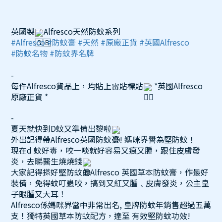
英國製
Alfresco天然防蚊系列
#Alfresco
#防蚊膏
#天然
#原廠正貨
#英國Alfresco
#防蚊名物
#防蚊界名牌
-
每件Alfresco貨品上，均貼上雷貼標貼
*英國Alfresco
原廠正貨 *
-
夏天就快到D蚊又準備出黎啦
外出記得帶Alfresco英國防蚊膏! 媽咪界譽為堅防蚊！
現在d 蚊好毒，咬一啖就好容易又痕又腫，跟住皮膚發
炎，去睇醫生燒燒錢
大家記得搽好堅防蚊的Alfresco 英國草本防蚊膏，作最好
裝備，免得蚊叮蟲咬，搞到又紅又腫﹑皮膚發炎，公主皇
子眼腫又大耳！
Alfresco係媽咪界當中非常出名, 皇牌防蚊年銷售超過五萬
支！獨特英國草本防蚊配方，達至 有效堅防蚊功效!