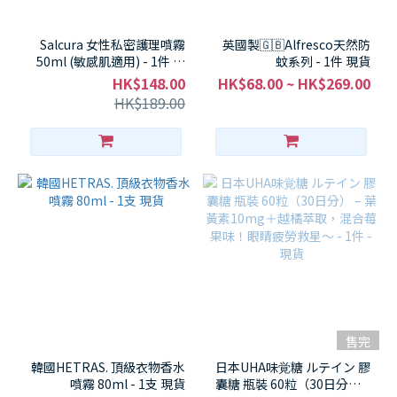
Salcura 女性私密護理噴霧
英國製🇬🇧Alfresco天然防
50ml (敏感肌適用) - 1件 現
蚊系列 - 1件 現貨
貨
HK$148.00
HK$68.00 ~ HK$269.00
HK$189.00
售完
韓國HETRAS. 頂級衣物香水
日本UHA味覚糖 ルテイン 膠
噴霧 80ml - 1支 現貨
囊糖 瓶裝 60粒（30日分） –