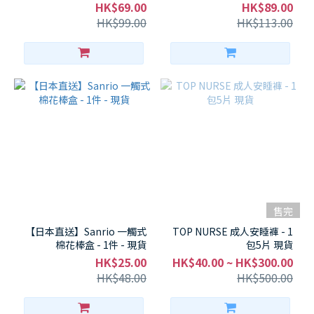
葉黃素10mg＋越橘萃取，混
HK$69.00
HK$89.00
合莓果味！眼睛疲勞救星～ -
HK$99.00
HK$113.00
1件 - 現貨
售完
【日本直送】Sanrio 一觸式
TOP NURSE 成人安睡褲 - 1
棉花棒盒 - 1件 - 現貨
包5片 現貨
HK$25.00
HK$40.00 ~ HK$300.00
HK$48.00
HK$500.00