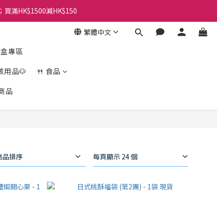
；買滿HK$1500減HK$150
繁體中文
盲盒專區
孩用品🐶
🍴 食品
商品
商品排序
每頁顯示 24 個