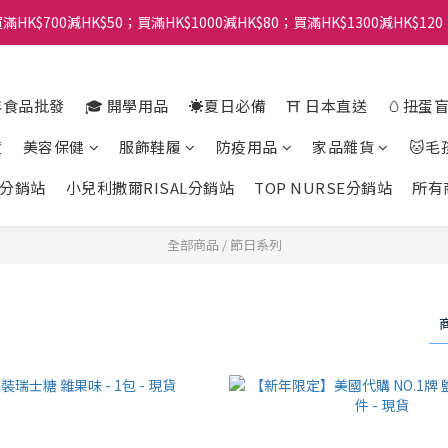
滿HK$700減HK$50；買滿HK$1000減HK$80；買滿HK$1300減HK$120
年食品批發
🎓 開學用品
☀️夏日必備
⛩️ 日本直送
🥚扭蛋
貨
美容保健
服飾鞋履
防疫用品
家品雜貨
🐱毛
分銷站
小兒利撒爾RISAL分銷站
TOP NURSE分銷站
所有
全部商品
/
節日系列