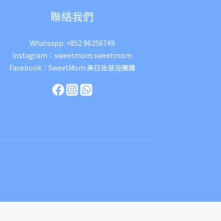
聯絡我們
Whatsapp:
+852 96256749
Instagram：
sweetmom.sweetmom
Facebook：
SweetMom 美日批發及團購