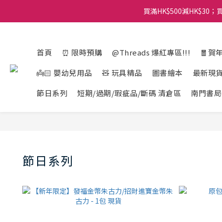
買滿HK$500減HK$30；買
首頁
⏰ 限時預購
@Threads 爆紅專區!!!
🧧賀
👼🏻 嬰幼兒用品
🧸 玩具精品
圖書繪本
最新現
節日系列
短期/過期/瑕疵品/斷碼 清倉區
南門書局
節日系列